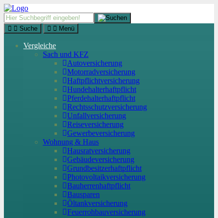
Suche
Menü
Vergleiche
Sach und KFZ
Autoversicherung
Motorradversicherung
Haftpflichtversicherung
Hundehalterhaftpflicht
Pferdehalterhaftpflicht
Rechtsschutzversicherung
Unfallversicherung
Reiseversicherung
Gewerbeversicherung
Wohnung & Haus
Hausratversicherung
Gebäudeversicherung
Grundbesitzerhaftpflicht
Photovoltaikversicherung
Bauherrenhaftpflicht
Bausparen
Öltankversicherung
Feuerrohbauversicherung