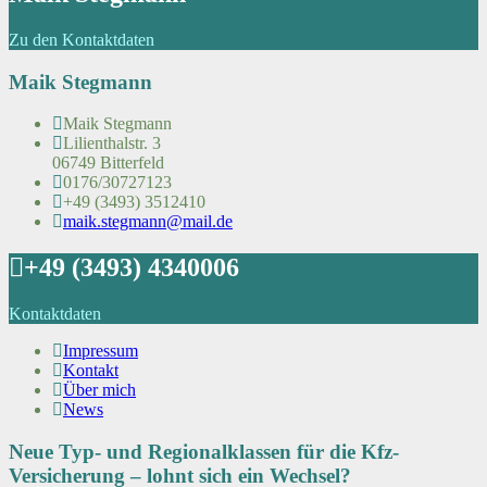
Zu den Kontaktdaten
Maik Stegmann
Maik Stegmann
Lilienthalstr. 3
06749 Bitterfeld
0176/30727123
+49 (3493) 3512410
maik.stegmann@mail.de
+49 (3493) 4340006
Kontaktdaten
Impressum
Kontakt
Über mich
News
Neue Typ- und Regionalklassen für die Kfz-
Versicherung – lohnt sich ein Wechsel?