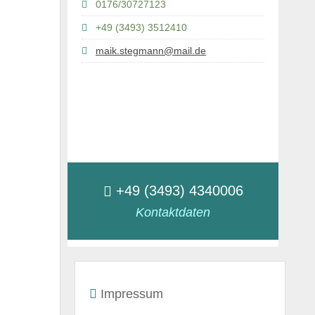
0176/30727123
+49 (3493) 3512410
maik.stegmann@mail.de
+49 (3493) 4340006
Kontaktdaten
Impressum